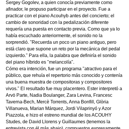
Sergey Gogolev, a quien conocía previamente como
afinador, le propuso participar en el proyecto. Fue a
practicar con el piano Acouhyb antes del concierto; el
cambio de sonoridad con la pedalización diferente
requería una puesta en contacto previa. Como que ya lo
había escuchado anteriormente, el sonido no la
sorprendió. "Recuerda un poco un piano antiguo, pero
está claro que supone un reto por la mecánica del pedal
izquierdo." Para ella, la palabra que definiría el sonido
del piano híbrido es "melancolía".
Cómo era intención, fue un programa "atractivo para el
público, que rehuía el repertorio más conocido y contenía
una buena muestra de compositoras y compositores
vivos." El resultado fue muy placentero. Ester interpretó a
Arvö Parte, Nadia Boulanger, Zara Levina, Francesc
Taverna-Bech, Mercè Torrents, Anna Bonfill, Glòria
Villanueva, Marian Márquez, Jordi Vilaprinyó y Azor
Piazzola, e hizo el estreno mundial de los ACOUHY
Studes, de David Llorens y Guillaumes (tenemos la
entrevista con él más abajo), compuestos expresamente