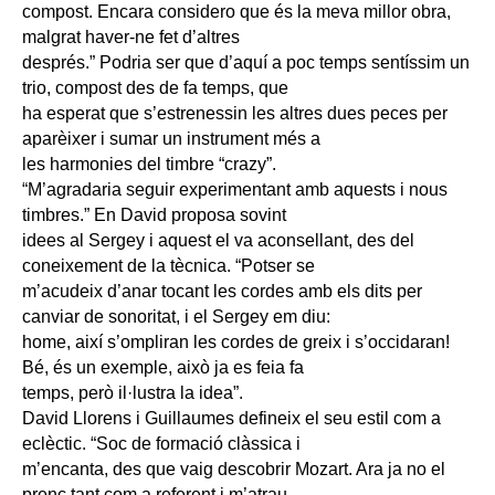
compost. Encara considero que és la meva millor obra,
malgrat haver-ne fet d’altres
després.” Podria ser que d’aquí a poc temps sentíssim un
trio, compost des de fa temps, que
ha esperat que s’estrenessin les altres dues peces per
aparèixer i sumar un instrument més a
les harmonies del timbre “crazy”.
“M’agradaria seguir experimentant amb aquests i nous
timbres.” En David proposa sovint
idees al Sergey i aquest el va aconsellant, des del
coneixement de la tècnica. “Potser se
m’acudeix d’anar tocant les cordes amb els dits per
canviar de sonoritat, i el Sergey em diu:
home, així s’ompliran les cordes de greix i s’occidaran!
Bé, és un exemple, això ja es feia fa
temps, però il·lustra la idea”.
David Llorens i Guillaumes defineix el seu estil com a
eclèctic. “Soc de formació clàssica i
m’encanta, des que vaig descobrir Mozart. Ara ja no el
prenc tant com a referent i m’atrau