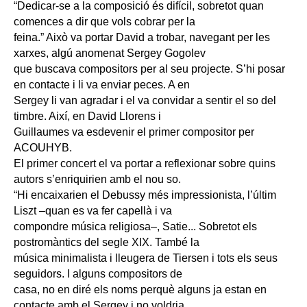
“Dedicar-se a la composició és difícil, sobretot quan
comences a dir que vols cobrar per la
feina.” Això va portar David a trobar, navegant per les
xarxes, algú anomenat Sergey Gogolev
que buscava compositors per al seu projecte. S’hi posar
en contacte i li va enviar peces. A en
Sergey li van agradar i el va convidar a sentir el so del
timbre. Així, en David Llorens i
Guillaumes va esdevenir el primer compositor per
ACOUHYB.
El primer concert el va portar a reflexionar sobre quins
autors s’enriquirien amb el nou so.
“Hi encaixarien el Debussy més impressionista, l’últim
Liszt –quan es va fer capellà i va
compondre música religiosa–, Satie... Sobretot els
postromàntics del segle XIX. També la
música minimalista i lleugera de Tiersen i tots els seus
seguidors. I alguns compositors de
casa, no en diré els noms perquè alguns ja estan en
contacte amb el Sergey i no voldria