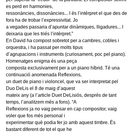
es perd en harmonies,
ressonàncies, dissonàncies... I és l’intèrpret el que des de
fora ha de trobar l’expressivitat. Jo
a vegades passaria d’apuntar dinàmiques, lligadures... I
deixaria que les triés l’intèrpret.”
En David ha compost sobretot per a cambres, cobles i
orquestra, i ha passat per molts tipus
d’agrupacions i instruments (curiosament, poc pel piano).
Homenatges enigma és una peça
composta exclusivament per a un piano híbrid. Té una
continuació anomenada Reflexions,
un duet de piano i violoncel, que va ser interpretat pel
Duo DeLis el 8 de maig d’aquest
mateix any (a l’article Duet DeLisiós, després de tant
temps, l’analitzem més a fons). “A
Reflexions ja no vaig pensar en cap compositor, vaig
voler que fos més personal i
experimentar què podia fer jo amb aquest timbre. És
bastant diferent de tot el que he