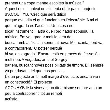
prenent una copa mentre escoltes la música.”
Aquest és el context on s’intenta obrir pas el projecte
d’ACOUHYB. “Crec que serà difícil
perquè avui dia el que funciona és l’electrònic. A mi el
que m’agrada és l’acústic. Una cosa és
tocar instrument i l’altra que l’ordinador et busqui la
música. Em va agradar molt la idea de
buscar amb acústic la sonoritat nova. M’encanta però va
a contracorrent.” O potser perquè
hi va, ens agrada. “Encara està en procés de fer-se; és
molt nou. A vegades, amb el Sergey
parlem, buscant noves possibilitats de timbre. Ell sempre
va per davant del que has pensat.
És un projecte amb molt marge d’evolució, encara viu i
en construcció.” El projecte
ACOUHYB té la vivesa d’un dinamisme sempre amb un
peu a contracorrent: tot un remolí
acústic.