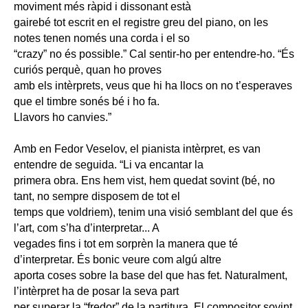
moviment més ràpid i dissonant està
gairebé tot escrit en el registre greu del piano, on les
notes tenen només una corda i el so
“crazy” no és possible.” Cal sentir-ho per entendre-ho. “És
curiós perquè, quan ho proves
amb els intèrprets, veus que hi ha llocs on no t’esperaves
que el timbre sonés bé i ho fa.
Llavors ho canvies.”
Amb en Fedor Veselov, el pianista intèrpret, es van
entendre de seguida. “Li va encantar la
primera obra. Ens hem vist, hem quedat sovint (bé, no
tant, no sempre disposem de tot el
temps que voldriem), tenim una visió semblant del que és
l’art, com s’ha d’interpretar... A
vegades fins i tot em sorprèn la manera que té
d’interpretar. És bonic veure com algú altre
aporta coses sobre la base del que has fet. Naturalment,
l’intèrpret ha de posar la seva part
per superar la “fredor” de la partitura. El compositor sovint