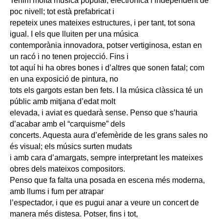
Tenim molta música popular, electrònica i independent de
poc nivell; tot està prefabricat i
repeteix unes mateixes estructures, i per tant, tot sona
igual. I els que lluiten per una música
contemporània innovadora, potser vertiginosa, estan en
un racó i no tenen projecció. Fins i
tot aquí hi ha obres bones i d’altres que sonen fatal; com
en una exposició de pintura, no
tots els gargots estan ben fets. I la música clàssica té un
públic amb mitjana d’edat molt
elevada, i aviat es quedarà sense. Penso que s’hauria
d’acabar amb el “carquisme” dels
concerts. Aquesta aura d’efemèride de les grans sales no
és visual; els músics surten mudats
i amb cara d’amargats, sempre interpretant les mateixes
obres dels mateixos compositors.
Penso que fa falta una posada en escena més moderna,
amb llums i fum per atrapar
l’espectador, i que es pugui anar a veure un concert de
manera més distesa. Potser, fins i tot,