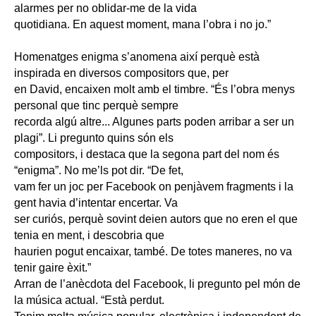
alarmes per no oblidar-me de la vida
quotidiana. En aquest moment, mana l’obra i no jo.”
Homenatges enigma s’anomena així perquè està
inspirada en diversos compositors que, per
en David, encaixen molt amb el timbre. “És l’obra menys
personal que tinc perquè sempre
recorda algú altre... Algunes parts poden arribar a ser un
plagi”. Li pregunto quins són els
compositors, i destaca que la segona part del nom és
“enigma”. No me’ls pot dir. “De fet,
vam fer un joc per Facebook on penjàvem fragments i la
gent havia d’intentar encertar. Va
ser curiós, perquè sovint deien autors que no eren el que
tenia en ment, i descobria que
haurien pogut encaixar, també. De totes maneres, no va
tenir gaire èxit.”
Arran de l’anècdota del Facebook, li pregunto pel món de
la música actual. “Està perdut.