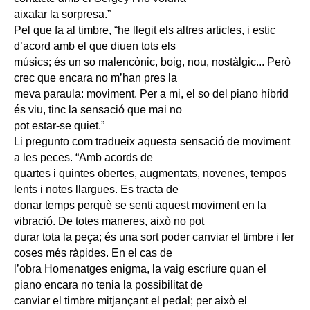
aixafar la sorpresa.”
Pel que fa al timbre, “he llegit els altres articles, i estic
d’acord amb el que diuen tots els
músics; és un so malencònic, boig, nou, nostàlgic... Però
crec que encara no m’han pres la
meva paraula: moviment. Per a mi, el so del piano híbrid
és viu, tinc la sensació que mai no
pot estar-se quiet.”
Li pregunto com tradueix aquesta sensació de moviment
a les peces. “Amb acords de
quartes i quintes obertes, augmentats, novenes, tempos
lents i notes llargues. Es tracta de
donar temps perquè se senti aquest moviment en la
vibració. De totes maneres, això no pot
durar tota la peça; és una sort poder canviar el timbre i fer
coses més ràpides. En el cas de
l’obra Homenatges enigma, la vaig escriure quan el
piano encara no tenia la possibilitat de
canviar el timbre mitjançant el pedal; per això el