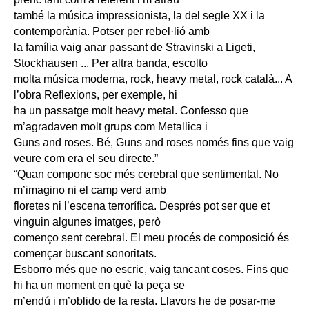
també la música impressionista, la del segle XX i la
contemporània. Potser per rebel·lió amb
la família vaig anar passant de Stravinski a Ligeti,
Stockhausen ... Per altra banda, escolto
molta música moderna, rock, heavy metal, rock català... A
l’obra Reflexions, per exemple, hi
ha un passatge molt heavy metal. Confesso que
m’agradaven molt grups com Metallica i
Guns and roses. Bé, Guns and roses només fins que vaig
veure com era el seu directe.”
“Quan componc soc més cerebral que sentimental. No
m’imagino ni el camp verd amb
floretes ni l’escena terrorífica. Després pot ser que et
vinguin algunes imatges, però
començo sent cerebral. El meu procés de composició és
començar buscant sonoritats.
Esborro més que no escric, vaig tancant coses. Fins que
hi ha un moment en què la peça se
m’endú i m’oblido de la resta. Llavors he de posar-me