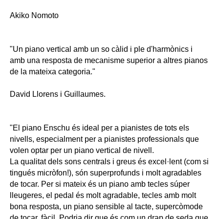
Akiko Nomoto
"Un piano vertical amb un so càlid i ple d'harmònics i
amb una resposta de mecanisme superior a altres pianos
de la mateixa categoria."
David Llorens i Guillaumes.
"El piano Enschu és ideal per a pianistes de tots els
nivells, especialment per a pianistes professionals que
volen optar per un piano vertical de nivell.
La qualitat dels sons centrals i greus és excel·lent (com si
tingués micròfon!), són superprofunds i molt agradables
de tocar. Per si mateix és un piano amb tecles súper
lleugeres, el pedal és molt agradable, tecles amb molt
bona resposta, un piano sensible al tacte, supercòmode
de tocar, fàcil. Podria dir que és com un drap de seda que